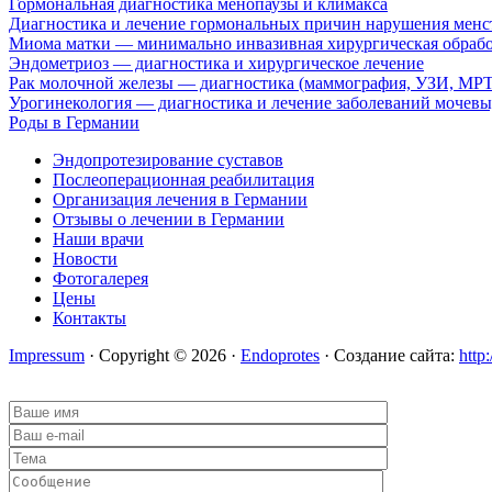
Гормональная диагностика менопаузы и климакса
Диагностика и лечение гормональных причин нарушения менс
Миома матки — минимально инвазивная хирургическая обрабо
Эндометриоз — диагностика и хирургическое лечение
Рак молочной железы — диагностика (маммография, УЗИ, МРТ),
Урогинекология — диагностика и лечение заболеваний мочев
Роды в Германии
Эндопротезирование суставов
Послеоперационная реабилитация
Организация лечения в Германии
Отзывы о лечении в Германии
Наши врачи
Новости
Фотогалерея
Цены
Контакты
Impressum
· Copyright © 2026 ·
Endoprotes
· Создание сайта:
http