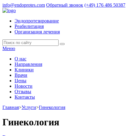
info@endoprotes.com
Обратный звонок
(+49)
176 486 50387
Эндопротезирование
Реабилитация
Организация лечения
Меню
О нас
Направления
Клиники
Врачи
Цены
Новости
Отзывы
Контакты
Главная
>
Услуги
>
Гинекология
Гинекология