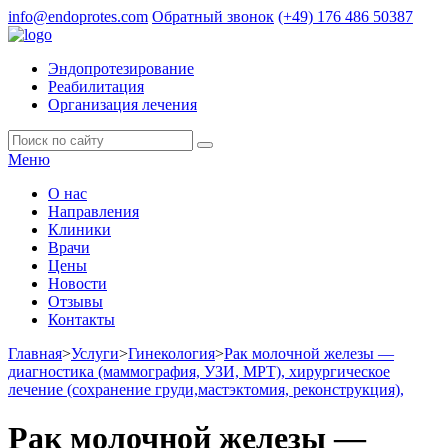
info@endoprotes.com
Обратный звонок
(+49)
176 486 50387
Эндопротезирование
Реабилитация
Организация лечения
Меню
О нас
Направления
Клиники
Врачи
Цены
Новости
Отзывы
Контакты
Главная
>
Услуги
>
Гинекология
>
Рак молочной железы —
диагностика (маммография, УЗИ, МРТ), хирургическое
лечение (сохранение груди,мастэктомия, реконструкция),
Рак молочной железы —