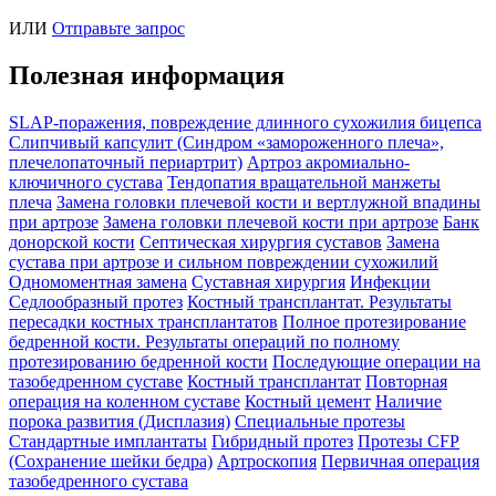
ИЛИ
Отправьте запрос
Полезная информация
SLAP-поражения, повреждение длинного сухожилия бицепса
Слипчивый капсулит (Синдром «замороженного плеча»,
плечелопаточный периартрит)
Артроз акромиально-
ключичного сустава
Тендопатия вращательной манжеты
плеча
Замена головки плечевой кости и вертлужной впадины
при артрозе
Замена головки плечевой кости при артрозе
Банк
донорской кости
Септическая хирургия суставов
Замена
сустава при артрозе и сильном повреждении сухожилий
Одномоментная замена
Суставная хирургия
Инфекции
Седлообразный протез
Костный трансплантат. Результаты
пересадки костных трансплантатов
Полное протезирование
бедренной кости. Результаты операций по полному
протезированию бедренной кости
Последующие операции на
тазобедренном суставе
Костный трансплантат
Повторная
операция на коленном суставе
Костный цемент
Наличие
порока развития (Дисплазия)
Специальные протезы
Стандартные имплантаты
Гибридный протез
Протезы CFP
(Сохранение шейки бедра)
Артроскопия
Первичная операция
тазобедренного сустава