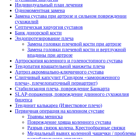
Индивидуальный план лечения
Одномоментная замена
Замена сустава при артрозе и сильном повреждении
сухожилий
Септическая хирургия суставов
Банк донорской кости
Эндопротезирование плеча
Замена головки плечевой кости при артрозе
Замена головки плечевой кости и вертлужной
впадины при артрозе
Артроскопия коленного и голеностопного сустава
Тендопатия вращательной манжеты плеча
Артроз акромиально-ключичного сустава
Слипчивый капсулит (Синдром «замороженного
плеча», плечелопаточный периартрит)
Стабилизация плеча, повреждение Банкарта
SLAP-поражения, повреждение длинного сухожилия
бицепса
Тендинит калькареа (Известковое плечо)
Первичная операция на коленном суставе
Травмы мениска
Повреждение хряща коленного сустава
Разрыв связок колена. Крестообразные связки
Медиальный вывих коленной чашечки / проблемы
разгибательного аппарата