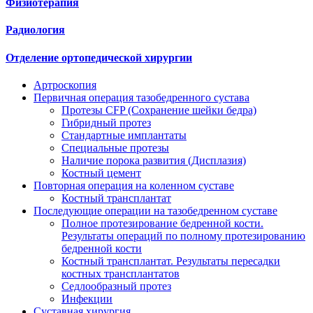
Физиотерапия
Радиология
Отделение ортопедической хирургии
Артроскопия
Первичная операция тазобедренного сустава
Протезы CFP (Сохранение шейки бедра)
Гибридный протез
Стандартные имплантаты
Специальные протезы
Наличие порока развития (Дисплазия)
Костный цемент
Повторная операция на коленном суставе
Костный трансплантат
Последующие операции на тазобедренном суставе
Полное протезирование бедренной кости.
Результаты операций по полному протезированию
бедренной кости
Костный трансплантат. Результаты пересадки
костных трансплантатов
Седлообразный протез
Инфекции
Суставная хирургия