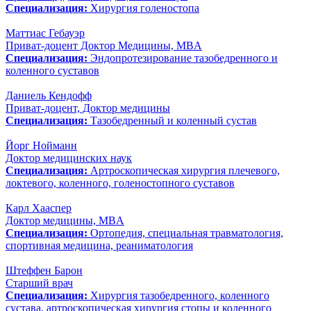
Специализация:
Хирургия голеностопа
Маттиас Гебауэр
Приват-доцент Доктор Медицины, MBA
Специализация:
Эндопротезирование тазобедренного и
коленного суставов
Даниель Кендофф
Приват-доцент, Доктор медицины
Специализация:
Тазобедренный и коленный сустав
Йорг Нойманн
Доктор медицинских наук
Специализация:
Артроскопическая хирургия плечевого,
локтевого, коленного, голеностопного суставов
Карл Хааспер
Доктор медицины, MBA
Специализация:
Ортопедия, специальная травматология,
спортивная медицина, реаниматология
Штеффен Барон
Старший врач
Специализация:
Хирургия тазобедренного, коленного
сустава, артроскопическая хирургия стопы и коленного