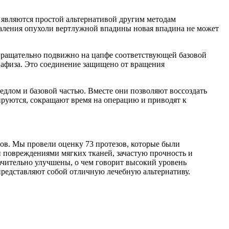
 являются простой альтернативой другим методам
удаления опухоли вертлужной впадины новая впадина не может
 вращательно подвижно на цапфе соответствующей базовой
диафиза. Это соединение защищено от вращения
длом и базовой частью. Вместе они позволяют воссоздать
ируются, сокращают время на операцию и приводят к
зов. Мы провели оценку 73 протезов, которые были
 повреждениями мягких тканей, зачастую прочность и
ачительно улучшены, о чем говорит высокий уровень
 представляют собой отличную лечебную альтернативу.