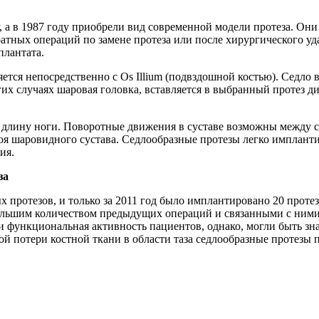
 а в 1987 году приобрели вид современной модели протеза. Они
кратных операций по замене протеза или после хирургического 
плантата.
тся непосредственно с Os Illium (подвздошной костью). Седло
угих случаях шаровая головка, вставляется в выбранный протез 
длину ноги. Поворотные движения в суставе возможны между се
оя шаровидного сустава. Седлообразные протезы легко имплант
ия.
за
х протезов, и только за 2011 год было имплантировано 20 проте
большим количеством предыдущих операций и связанными с ними
 функциональная активность пациентов, однако, могли быть зн
ой потери костной ткани в области таза седлообразные протезы