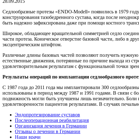
28.09.2015
Седлообразные протезы «ENDO-Modell» появились в 1979 году,
конструирования тазобедренного сустава, когда после неодно
быть надежно зафиксирована даже при помощи костного транс
Широкое, обладающее вращательной симметрией седло соединяе
части протеза. Коническое отверстие базовой части, либо в др
эксцентрическим штифтом.
Различные длины базовых частей позволяют получить нужную 
естественные движения, потерянные по причине выхода из стр
удовлетворительным результатам с функциональной точки зрен
Результаты операций по имплантации седлообразного проте
С 1987 года до 2011 года мы имплантировали 300 седлообразны
использованы в период между 1987 и 1991 годами. В связи с 
подвижность могли быть улучшены лишь незначительно. Боли и
удовлетворенности пациентов результатами. В случаях печальн
Эндопротезирование суставов
Послеоперационная реабилитация
Организация лечения в Германии
Отзывы о лечении в Германии
Наши врачи