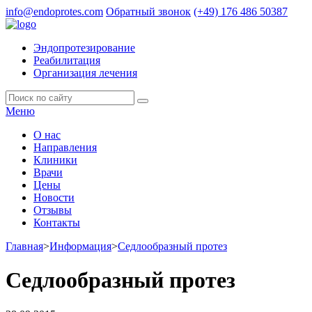
info@endoprotes.com
Обратный звонок
(+49)
176 486 50387
Эндопротезирование
Реабилитация
Организация лечения
Меню
О нас
Направления
Клиники
Врачи
Цены
Новости
Отзывы
Контакты
Главная
>
Информация
>
Седлообразный протез
Седлообразный протез