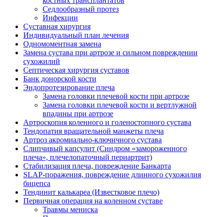
костных трансплантатов
Седлообразный протез
Инфекции
Суставная хирургия
Индивидуальный план лечения
Одномоментная замена
Замена сустава при артрозе и сильном повреждении
сухожилий
Септическая хирургия суставов
Банк донорской кости
Эндопротезирование плеча
Замена головки плечевой кости при артрозе
Замена головки плечевой кости и вертлужной
впадины при артрозе
Артроскопия коленного и голеностопного сустава
Тендопатия вращательной манжеты плеча
Артроз акромиально-ключичного сустава
Слипчивый капсулит (Синдром «замороженного
плеча», плечелопаточный периартрит)
Стабилизация плеча, повреждение Банкарта
SLAP-поражения, повреждение длинного сухожилия
бицепса
Тендинит калькареа (Известковое плечо)
Первичная операция на коленном суставе
Травмы мениска