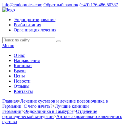
info@endoprotes.com
Обратный звонок
(+49)
176 486 50387
Эндопротезирование
Реабилитация
Организация лечения
Меню
О нас
Направления
Клиники
Врачи
Цены
Новости
Отзывы
Контакты
Главная
>
Лечение суставов и лечение позвоночника в
Германии. С чего начать?
>
Лучшие клиники
Германии
>
Эндоклиника в Гамбурге
>
Отделение
ортопедической хирургии
>
Артроз акромиально-ключичного
сустава