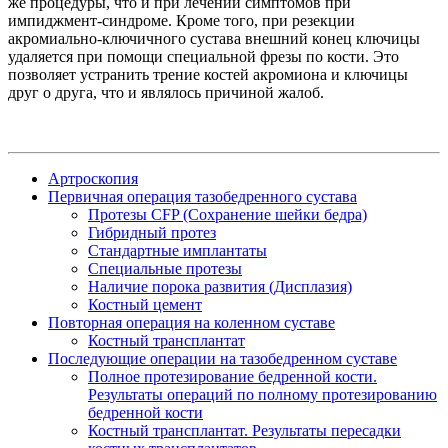
же процедуры, что и при лечении симптомов при
импиджмент-синдроме. Кроме того, при резекции
акромиально-ключичного сустава внешний конец ключицы
удаляется при помощи специальной фрезы по кости. Это
позволяет устранить трение костей акромиона и ключицы
друг о друга, что и являлось причиной жалоб.
Артроскопия
Первичная операция тазобедренного сустава
Протезы CFP (Сохранение шейки бедра)
Гибридный протез
Стандартные имплантаты
Специальные протезы
Наличие порока развития (Дисплазия)
Костный цемент
Повторная операция на коленном суставе
Костный трансплантат
Последующие операции на тазобедренном суставе
Полное протезирование бедренной кости.
Результаты операций по полному протезированию
бедренной кости
Костный трансплантат. Результаты пересадки