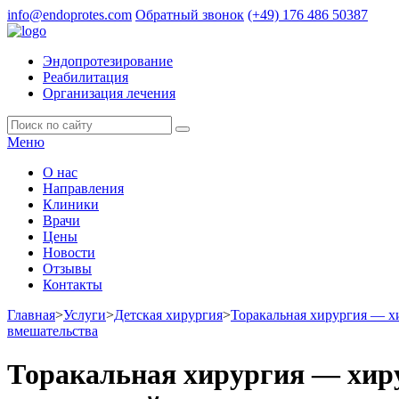
info@endoprotes.com
Обратный звонок
(+49)
176 486 50387
Эндопротезирование
Реабилитация
Организация лечения
Меню
О нас
Направления
Клиники
Врачи
Цены
Новости
Отзывы
Контакты
Главная
>
Услуги
>
Детская хирургия
>
Торакальная хирургия — х
вмешательства
Торакальная хирургия — хиру