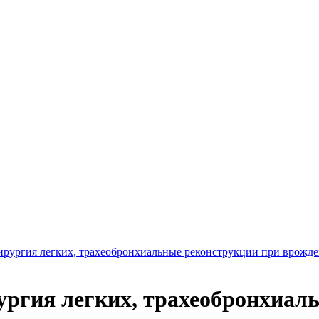
ирургия легких, трахеобронхиальные реконструкции при врожде
ргия легких, трахеобронхиал