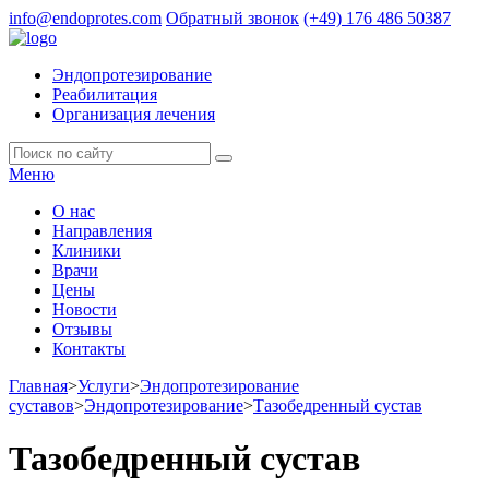
info@endoprotes.com
Обратный звонок
(+49)
176 486 50387
Эндопротезирование
Реабилитация
Организация лечения
Меню
О нас
Направления
Клиники
Врачи
Цены
Новости
Отзывы
Контакты
Главная
>
Услуги
>
Эндопротезирование
суставов
>
Эндопротезирование
>
Тазобедренный сустав
Тазобедренный сустав