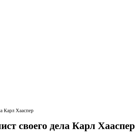
ла Карл Хааспер
ист своего дела Карл Хааспер