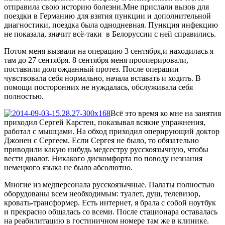
отправила свою историю болезни.Мне прислали вызов для
поездки в Германию для взятия пункции и дополнительной
диагностики, поездка была однодневная. Пункция инфекцию
не показала, значит всё-таки в Белоруссии с ней справились.
Потом меня вызвали на операцию 3 сентября,и находилась я
там до 27 сентября. 8 сентября меня прооперировали,
поставили долгожданный протез. После операции
чувствовала себя нормально, начала вставать и ходить. В
помощи посторонних не нуждалась, обслуживала себя
полностью.
Всё это время ко мне на занятия
приходил Сергей Карстен, показывал всякие упражнения,
работал с мышцами. На обход приходил оперирующий доктор
Джонен с Сергеем. Если Сергея не было, то обязательно
приводили какую нибудь медсестру русскоязычную, чтобы
вести диалог. Никакого дискомфорта по поводу незнания
немецкого языка не было абсолютно.
Многие из медперсонала русскоязычные. Палаты полностью
оборудованы всем необходимым: туалет, душ, телевизор,
кровать-трансформер. Есть интернет, я брала с собой ноутбук
и прекрасно общалась со всеми. После стационара оставалась
на реабилитацию в гостиничном номере там же в клинике.