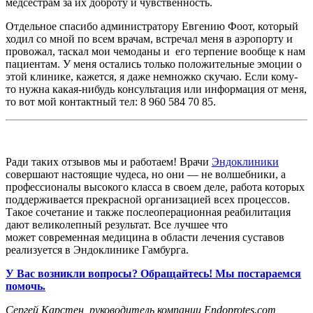
медсёстрам за их доброту и чувственность.
Отдельное спасибо администратору Евгению Фоот, который
ходил со мной по всем врачам, встречал меня в аэропорту и
провожал, таскал мои чемоданы и его терпение вообще к нам
пациентам. У меня остались только положительные эмоции о
этой клинике, кажется, я даже немножко скучаю. Если кому-
то нужна какая-нибудь консультация или информация от меня,
то вот мой контактный тел: 8 960 584 70 85.
Ради таких отзывов мы и работаем! Врачи
Эндоклиники
совершают настоящие чудеса, но они — не волшебники, а
профессионалы высокого класса в своем деле, работа которых
поддерживается прекрасной организацией всех процессов.
Такое сочетание и также послеоперационная реабилитация
дают великолепный результат. Все лучшее что
может современная медицина в области лечения суставов
реализуется в Эндоклинике Гамбурга.
У Вас возникли вопросы? Обращайтесь! Мы постараемся
помочь.
Сергей Карстен, руководитель компании Endoprotes.com