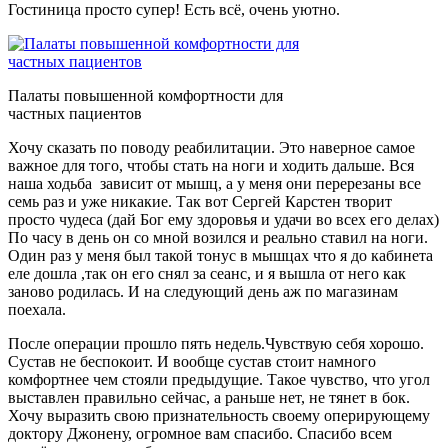
Гостиница просто супер! Есть всё, очень уютно.
Палаты повышенной комфортности для
частных пациентов
Хочу сказать по поводу реабилитации. Это наверное самое
важное для того, чтобы стать на ноги и ходить дальше. Вся
наша ходьба зависит от мышц, а у меня они перерезаны все
семь раз и уже никакие. Так вот Сергей Карстен творит
просто чудеса (дай Бог ему здоровья и удачи во всех его делах)
По часу в день он со мной возился и реально ставил на ноги.
Один раз у меня был такой тонус в мышцах что я до кабинета
еле дошла ,так он его снял за сеанс, и я вышла от него как
заново родилась. И на следующий день аж по магазинам
поехала.
После операции прошло пять недель.Чувствую себя хорошо.
Сустав не беспокоит. И вообще сустав стоит намного
комфортнее чем стояли предыдущие. Такое чувство, что угол
выставлен правильно сейчас, а раньше нет, не тянет в бок.
Хочу выразить свою признательность своему оперирующему
доктору Джонену, огромное вам спасибо. Спасибо всем