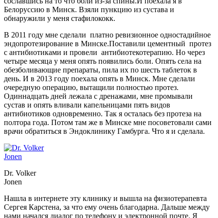
сославшись на то что боли из-за спины.И поехала я в
Белоруссию в Минск. Взяли пункцию из сустава и
обнаружили у меня стафилококк.
В 2011 году мне сделали платно ревизионное одностадийное
эндопротезирование в Минске.Поставили цементный протез
с антибиотиками и провели антибиотекотерапию. Но через
четыре месяца у меня опять появились боли. Опять села на
обезболивающие препараты, пила их по шесть таблеток в
день. И в 2013 году поехала опять в Минск. Мне сделали
очередную операцию, вытащили полностью протез.
Одиннадцать дней лежала с дренажами, мне промывали
сустав и опять вливали капельницами пять видов
антибиотиков одновременно. Так я осталась без протеза на
полтора года. Потом там же в Минске мне посоветовали сами
врачи обратиться в Эндоклинику Гамбурга. Что я и сделала.
Dr. Volker
Jonen
Нашла в интернете эту клинику и вышла на физиотерапевта
Сергея Карстена, за что ему очень благодарна. Дальше между
нами начался диалог по телефону и электронной почте. Я